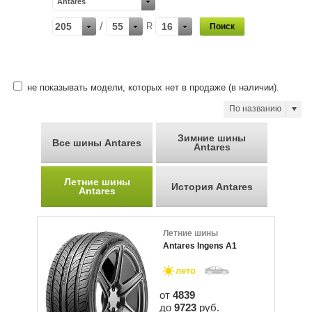
Antares
/
205
55
R
16
не показывать модели, которых нет в продаже (в наличии).
По названию
Зимние шины
Все шины Antares
Antares
Летние шины
История Antares
Antares
Летние шины
Antares Ingens A1
лето
от
4839
до
9723
руб.