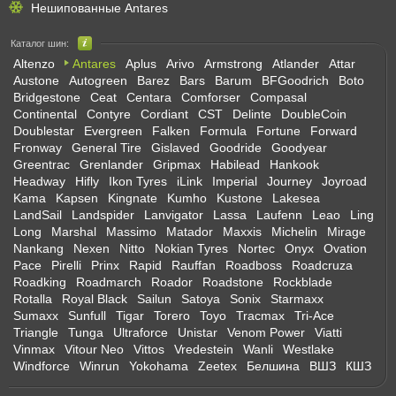
Нешипованные Antares
Каталог шин:
Altenzo
Antares
Aplus
Arivo
Armstrong
Atlander
Attar
Austone
Autogreen
Barez
Bars
Barum
BFGoodrich
Boto
Bridgestone
Ceat
Centara
Comforser
Compasal
Continental
Contyre
Cordiant
CST
Delinte
DoubleCoin
Doublestar
Evergreen
Falken
Formula
Fortune
Forward
Fronway
General Tire
Gislaved
Goodride
Goodyear
Greentrac
Grenlander
Gripmax
Habilead
Hankook
Headway
Hifly
Ikon Tyres
iLink
Imperial
Journey
Joyroad
Kama
Kapsen
Kingnate
Kumho
Kustone
Lakesea
LandSail
Landspider
Lanvigator
Lassa
Laufenn
Leao
Ling
Long
Marshal
Massimo
Matador
Maxxis
Michelin
Mirage
Nankang
Nexen
Nitto
Nokian Tyres
Nortec
Onyx
Ovation
Pace
Pirelli
Prinx
Rapid
Rauffan
Roadboss
Roadcruza
Roadking
Roadmarch
Roador
Roadstone
Rockblade
Rotalla
Royal Black
Sailun
Satoya
Sonix
Starmaxx
Sumaxx
Sunfull
Tigar
Torero
Toyo
Tracmax
Tri-Ace
Triangle
Tunga
Ultraforce
Unistar
Venom Power
Viatti
Vinmax
Vitour Neo
Vittos
Vredestein
Wanli
Westlake
Windforce
Winrun
Yokohama
Zeetex
Белшина
ВШЗ
КШЗ