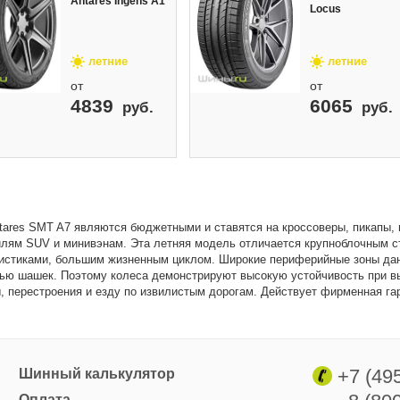
Antares Ingens A1
Locus
летние
летние
от
от
4839
6065
руб.
руб.
ares SMT A7 являются бюджетными и ставятся на кроссоверы, пикапы,
лям SUV и минивэнам. Эта летняя модель отличается крупноблочным с
истиками, большим жизненным циклом. Широкие периферийные зоны да
ью шашек. Поэтому колеса демонстрируют высокую устойчивость при в
, перестроения и езду по извилистым дорогам. Действует фирменная га
+7 (49
Шинный калькулятор
Оплата