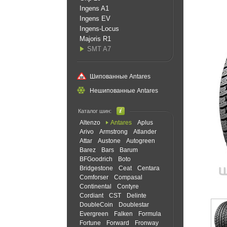
Ingens A1
Ingens EV
Ingens-Locus
Majoris R1
SMT A7
Шипованные Antares
Нешипованные Antares
Каталог шин:
Altenzo
Antares
Aplus
Arivo
Armstrong
Atlander
Attar
Austone
Autogreen
Barez
Bars
Barum
BFGoodrich
Boto
Bridgestone
Ceat
Centara
Comforser
Compasal
Continental
Contyre
Cordiant
CST
Delinte
DoubleCoin
Doublestar
Evergreen
Falken
Formula
Fortune
Forward
Fronway