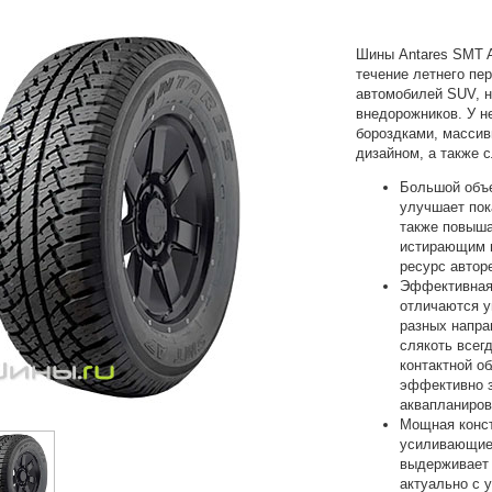
Шины Antares SMT A
течение летнего пе
автомобилей SUV, н
внедорожников. У н
бороздками, масси
дизайном, а также 
Большой объе
улучшает пок
также повыш
истирающим в
ресурс автор
Эффективная 
отличаются у
разных напра
слякоть всег
контактной о
эффективно 
аквапланиров
Мощная конст
усиливающие 
выдерживает 
актуально с 