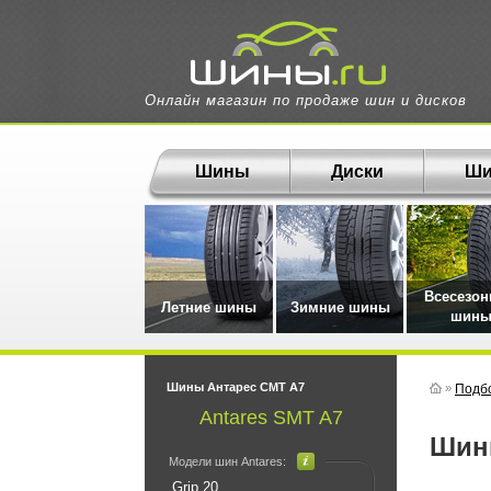
Онлайн магазин по продаже шин и дисков
Шины
Диски
Ши
Всесезо
Летние шины
Зимние шины
шин
Шины Антарес СМТ А7
»
Подб
Antares SMT A7
Ши
Модели шин Antares:
Grip 20