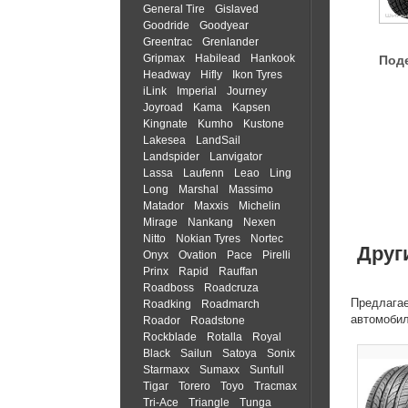
General Tire
Gislaved
Goodride
Goodyear
Greentrac
Grenlander
Gripmax
Habilead
Hankook
Под
Headway
Hifly
Ikon Tyres
iLink
Imperial
Journey
Joyroad
Kama
Kapsen
Kingnate
Kumho
Kustone
Lakesea
LandSail
Landspider
Lanvigator
Lassa
Laufenn
Leao
Ling
Long
Marshal
Massimo
Matador
Maxxis
Michelin
Mirage
Nankang
Nexen
Nitto
Nokian Tyres
Nortec
Друг
Onyx
Ovation
Pace
Pirelli
Prinx
Rapid
Rauffan
Roadboss
Roadcruza
Предлагае
Roadking
Roadmarch
автомоби
Roador
Roadstone
Rockblade
Rotalla
Royal
Black
Sailun
Satoya
Sonix
Starmaxx
Sumaxx
Sunfull
Tigar
Torero
Toyo
Tracmax
Tri-Ace
Triangle
Tunga