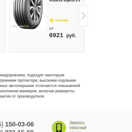
Antares Ingens EV
An
летние
от
о
6921
руб.
 внедорожники, подходят некоторым
троением протектора, высокими ходовыми
нных автопокрышек отличаются повышенной
ыполнении маневров, включая развороты,
рантия от производителя.
5)
150-03-06
Заказать
обратный