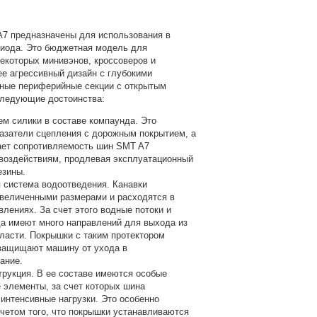
7 предназначены для использования в
риода. Это бюджетная модель для
екоторых минивэнов, кроссоверов и
ее агрессивный дизайн с глубокими
вные периферийные секции с открытым
следующие достоинства:
м силики в составе компаунда. Это
азатели сцепления с дорожным покрытием, а
ает сопротивляемость шин SMT A7
оздействиям, продлевая эксплуатационный
езины.
система водоотведения. Канавки
величенными размерами и расходятся в
влениях. За счет этого водные потоки и
да имеют много направлений для выхода из
бласти. Покрышки с таким протектором
защищают машину от ухода в
ание.
рукция. В ее составе имеются особые
элементы, за счет которых шина
интенсивные нагрузки. Это особенно
учетом того, что покрышки устанавливаются