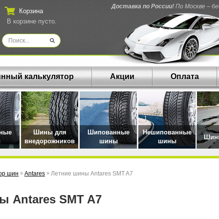
Доставка по России!
По Москве – б
Корзина
В корзине пусто.
нный калькулятор
Акции
Оплата
нные
Шины для
Шипованные
Нешипованные
Шины
ы
внедорожников
шины
шины
ор шин
»
Antares
»
Летние шины Antares SMT A7
ны Antares SMT A7