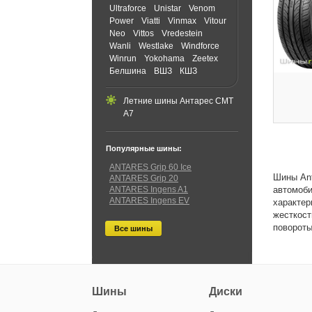
Ultraforce
Unistar
Venom
Power
Viatti
Vinmax
Vitour
Neo
Vittos
Vredestein
Wanli
Westlake
Windforce
Winrun
Yokohama
Zeetex
Белшина
ВШЗ
КШЗ
Летние шины Антарес СМТ
А7
Популярные шины:
ANTARES Grip 60 Ice
Шины Ant
ANTARES Grip 20
ANTARES Ingens A1
автомоби
ANTARES Ingens EV
характер
жесткост
повороты
Все шины
Шины
Диски