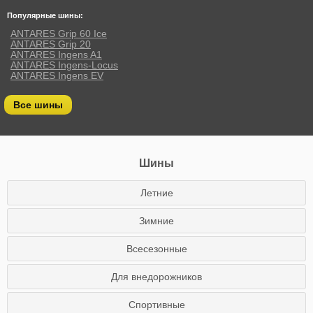
Популярные шины:
ANTARES Grip 60 Ice
ANTARES Grip 20
ANTARES Ingens A1
ANTARES Ingens-Locus
ANTARES Ingens EV
Все шины
Шины
Летние
Зимние
Всесезонные
Для внедорожников
Спортивные