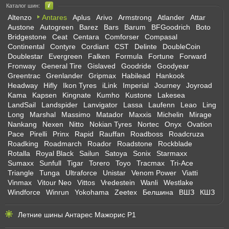
Каталог шин:
Altenzo
Antares
Aplus
Arivo
Armstrong
Atlander
Attar
Austone
Autogreen
Barez
Bars
Barum
BFGoodrich
Boto
Bridgestone
Ceat
Centara
Comforser
Compasal
Continental
Contyre
Cordiant
CST
Delinte
DoubleCoin
Doublestar
Evergreen
Falken
Formula
Fortune
Forward
Fronway
General Tire
Gislaved
Goodride
Goodyear
Greentrac
Grenlander
Gripmax
Habilead
Hankook
Headway
Hifly
Ikon Tyres
iLink
Imperial
Journey
Joyroad
Kama
Kapsen
Kingnate
Kumho
Kustone
Lakesea
LandSail
Landspider
Lanvigator
Lassa
Laufenn
Leao
Ling
Long
Marshal
Massimo
Matador
Maxxis
Michelin
Mirage
Nankang
Nexen
Nitto
Nokian Tyres
Nortec
Onyx
Ovation
Pace
Pirelli
Prinx
Rapid
Rauffan
Roadboss
Roadcruza
Roadking
Roadmarch
Roador
Roadstone
Rockblade
Rotalla
Royal Black
Sailun
Satoya
Sonix
Starmaxx
Sumaxx
Sunfull
Tigar
Torero
Toyo
Tracmax
Tri-Ace
Triangle
Tunga
Ultraforce
Unistar
Venom Power
Viatti
Vinmax
Vitour Neo
Vittos
Vredestein
Wanli
Westlake
Windforce
Winrun
Yokohama
Zeetex
Белшина
ВШЗ
КШЗ
Летние шины Антарес Мажорис Р1