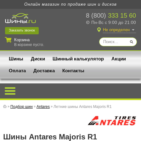
Онлайн магазин по продаже шин и дисков
8 (800)
333 15 60
Пн-Вс с 9:00 до 21:00
Не определен
Заказать
звонок
Корзина
В корзине пусто.
Шины
Диски
Шинный калькулятор
Акции
Оплата
Доставка
Контакты
»
Подбор шин
»
Antares
»
Летние шины Antares Majoris R1
Шины Antares Majoris R1