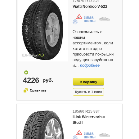
175/70 R13 82T
Viatti Nordico V-522
зима
шипы
Ознакомьтесь с
нашим
ассортиментом, если
хотите выгодно
приобрести покрышки
ведущих зарубежных
и…
подробнее
4226
185/60 R15 88T
iLink Wintervorhut
Stud I
зима
шипы