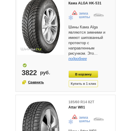
Кама ALGA HK-531
зима
шипы
Шины Кама Alga
являются зимними и
имеют шипованный
протектор с
направленным
рисунком. Это…
подробнее
3822
185/60 R14 82T
Attar W01
зима
шипы