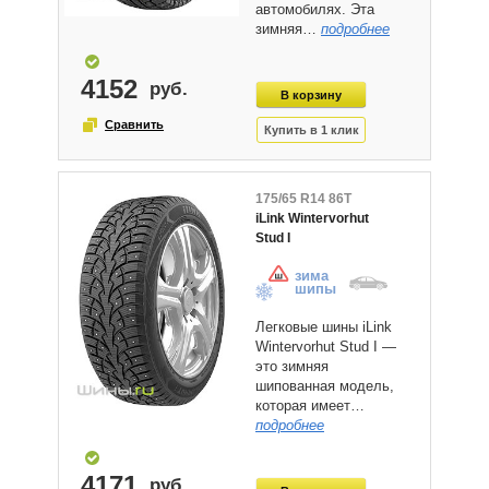
автомобилях. Эта
зимняя…
подробнее
4152
175/65 R14 86T
iLink Wintervorhut
Stud I
зима
шипы
Легковые шины iLink
Wintervorhut Stud I —
это зимняя
шипованная модель,
которая имеет…
подробнее
4171