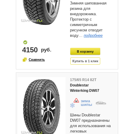
Зимняя шипованная
резина для
внедорожника.
Протектор с
симметричным
рисунком отводит
воду…
подробнее
4150
175/65 R14 82T
Doublestar
Winterking DW07
зима
шипы
Шины Doublestar
DW07 предназначены
для использования на
легковых