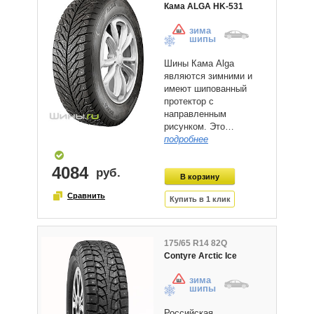
Кама ALGA HK-531
зима
шипы
Шины Кама Alga
являются зимними и
имеют шипованный
протектор с
направленным
рисунком. Это…
подробнее
4084
175/65 R14 82Q
Contyre Arctic Ice
зима
шипы
Российская