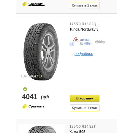
175/70 R13 82Q
Tunga Nordway 3
зима
шипы
…
подробнее
4041
185/60 R14 82T
Кама 505