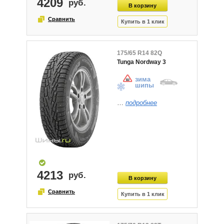
4209
175/65 R14 82Q
Tunga Nordway 3
зима
шипы
…
подробнее
4213