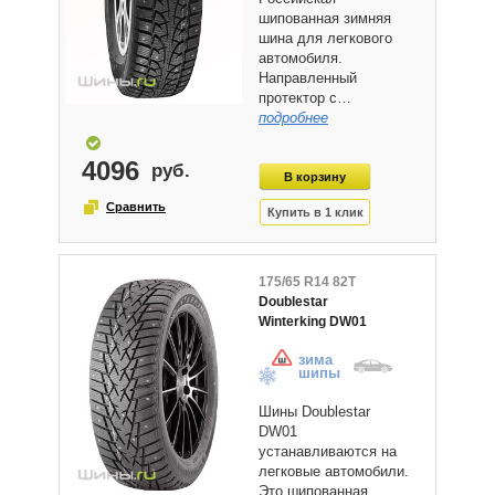
шипованная зимняя
шина для легкового
автомобиля.
Направленный
протектор с…
подробнее
4096
175/65 R14 82T
Doublestar
Winterking DW01
зима
шипы
Шины Doublestar
DW01
устанавливаются на
легковые автомобили.
Это шипованная