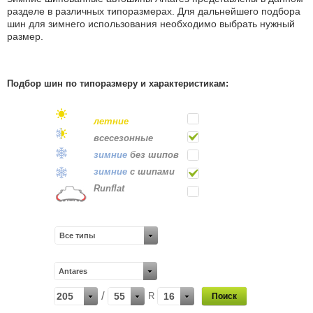
разделе в различных типоразмерах. Для дальнейшего подбора
шин для зимнего использования необходимо выбрать нужный
размер.
Подбор шин по типоразмеру и характеристикам:
летние
всесе
зонные
зимние
без шипов
зимние
с шипами
Runflat
Все типы
Antares
/
205
55
R
16