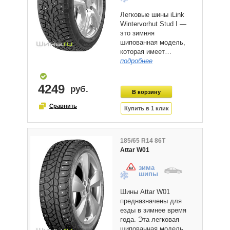
Легковые шины iLink
Wintervorhut Stud I —
это зимняя
шипованная модель,
которая имеет…
подробнее
4249
185/65 R14 86T
Attar W01
зима
шипы
Шины Attar W01
предназначены для
езды в зимнее время
года. Эта легковая
шипованная модель…