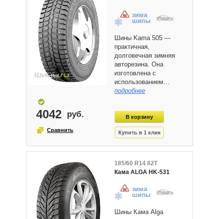
зима
шипы
Шины Kama 505 —
практичная,
долговечная зимняя
авторезина. Она
изготовлена с
использованием…
подробнее
4042
185/60 R14 82T
Кама ALGA HK-531
зима
шипы
Шины Кама Alga