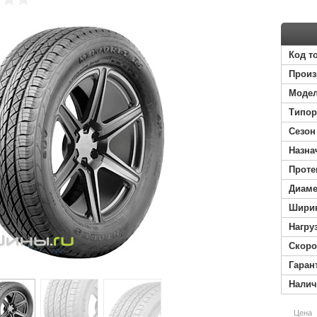
Код т
Произ
Моде
Типор
Сезон
Назна
Проте
Диаме
Ширин
Нагру
Скоро
Гаран
Налич
Цена