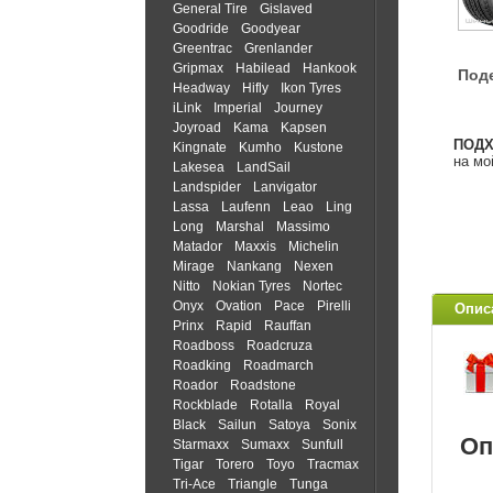
General Tire
Gislaved
Goodride
Goodyear
Greentrac
Grenlander
Gripmax
Habilead
Hankook
Под
Headway
Hifly
Ikon Tyres
iLink
Imperial
Journey
Joyroad
Kama
Kapsen
ПОД
Kingnate
Kumho
Kustone
на мо
Lakesea
LandSail
Landspider
Lanvigator
Lassa
Laufenn
Leao
Ling
Long
Marshal
Massimo
Matador
Maxxis
Michelin
Mirage
Nankang
Nexen
Nitto
Nokian Tyres
Nortec
Onyx
Ovation
Pace
Pirelli
Опис
Prinx
Rapid
Rauffan
Roadboss
Roadcruza
Roadking
Roadmarch
Roador
Roadstone
Rockblade
Rotalla
Royal
Black
Sailun
Satoya
Sonix
Оп
Starmaxx
Sumaxx
Sunfull
Tigar
Torero
Toyo
Tracmax
Tri-Ace
Triangle
Tunga