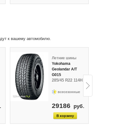
йдут к вашему автомобилю.
Летние шины
Л
Yokohama
Geolandar A/T
H
G015
285/45 R22 114H
2
всесезонные
29186
1
.
руб.