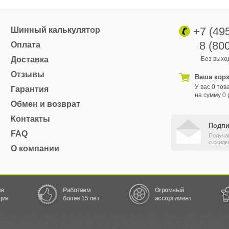
+7 (49
Шинный калькулятор
8 (80
Оплата
Доставка
Без выход
Отзывы
Ваша кор
У вас 0 тов
Гарантия
на сумму 0 
Обмен и возврат
Контакты
Подпи
FAQ
Получа
о скидк
О компании
ая
Работаем
Огромный
ция
более 15 лет
ассортимент