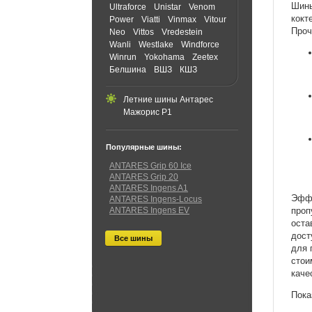
Шины
Ultraforce
Unistar
Venom
кокт
Power
Viatti
Vinmax
Vitour
Проч
Neo
Vittos
Vredestein
Wanli
Westlake
Windforce
Winrun
Yokohama
Zeetex
Белшина
ВШЗ
КШЗ
Летние шины Антарес
Мажорис Р1
Популярные шины:
ANTARES Grip 60 Ice
ANTARES Grip 20
ANTARES Ingens A1
Эффе
ANTARES Ingens-Locus
ANTARES Ingens EV
проп
оста
дост
Все шины
для 
стои
каче
Пока