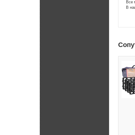
Все 
В на
Cопу