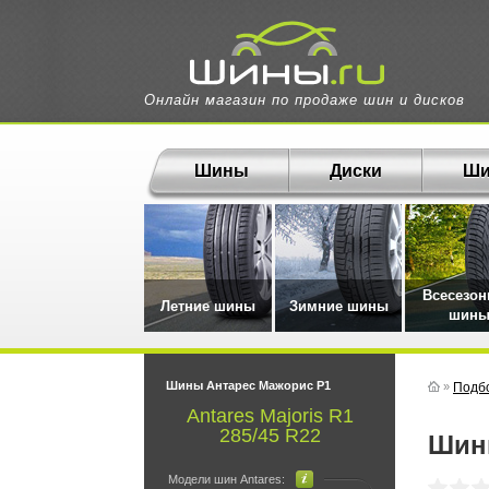
Онлайн магазин по продаже шин и дисков
Шины
Диски
Ши
Всесезо
Летние шины
Зимние шины
шин
Шины Антарес Мажорис Р1
»
Подб
Antares Majoris R1
285/45 R22
Ши
Модели шин Antares: