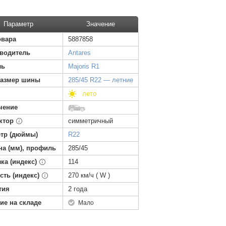
Параметр
Значение
овара
5887858
водитель
Antares
ль
Majoris R1
азмер шины
285/45 R22 — летние
лето
чение
ктор
симметричный
тр (дюймы)
R22
а (мм), профиль
285/45
зка (индекс)
114
сть (индекс)
270 км/ч ( W )
тия
2 года
ие на складе
Мало