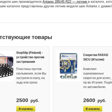
модели шин производителя
Antares 285/45 R22 — летние
в каталоге, ко
шем каталоге представлены другие летние модели шин Antares с диамет
тствующие товары
StopSlip (Finland) -
Секретки FARAD
устройство против
SICU (Италия)
застревания
Пластины против
Комплект
скольжения, если Вы
оцинкованных
застряли в снегу, на
секреток для колес,
льду или грязи.
пр-во Италия. Подб
по автомобилю.
2500
2600
руб.
руб.