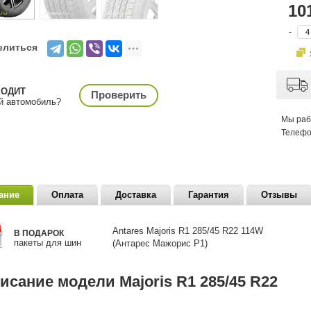
10
-
елиться
ХОДИТ
Проверить
й автомобиль?
Мы ра
Телефо
ание
Оплата
Доставка
Гарантия
Отзывы
Antares Majoris R1
285/45 R22 114W
В ПОДАРОК
пакеты для шин
(Антарес Мажорис Р1)
исание модели Majoris R1 285/45 R22