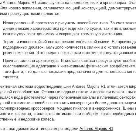
 Antares Majoris R1 используются на внедорожниках и кроссоверах. Эта
ейля нового поколения, отличается мощной конструкцией, демонстрирует
ими преимуществами являются:
Ненаправленный протектор с рисунком шоссейного типа. За счет таког
динамические характеристики при езде как по сухим, так и по влажн
секции улучшают динамику и сокращают тормозную дистанцию.
Термо- и износостойкий состав резинотехнической смеси. Ее произво
подобранных добавок, большого количества силики и с использовани
резиносмешения. Это придает покрышкам высокие эксплуатационные х
Прочная силовая архитектура. В составе каркаса присутствуют особ
обеспечивающие адаптацию к интенсивным физическим воздействиям. 
того факта, что данные покрышки предназначены для использования 
тяжести.
ктивная система водоотведения шин Antares Majoris R1 отличается шир
ускной способностью. Основные водные потоки и дорожная слякоть выво
вшаяся вода растекается через поперечные каналы в плечевых секторах
упной стоимости способны составить конкуренцию более дорогостоящи
полноприводных кроссоверов, мощных пикапов и внедорожников. Шины
мости и качества, и являются оптимальным выбором, когда необходимо 
ственные и недорогие колеса.
зать все диаметры и типоразмеры модели
Antares Majoris R1
.