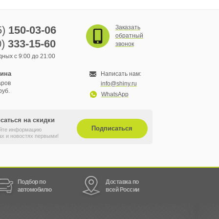
5)
150-03-06
Заказать
обратный
0)
333-15-60
звонок
ных с 9:00 до 21:00
зина
Написать нам:
аров
info@shiny.ru
руб.
WhatsApp
саться на скидки
Подписаться
йте информацию
ах и новостях первыми!
Подбор по
Доставка по
автомобилю
всей России