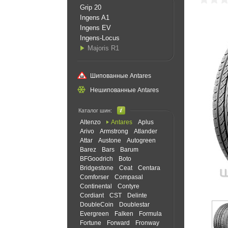
Grip 20
Ingens A1
Ingens EV
Ingens-Locus
Majoris R1
Шипованные Antares
Нешипованные Antares
Каталог шин:
Altenzo
Antares
Aplus
Arivo
Armstrong
Atlander
Attar
Austone
Autogreen
Barez
Bars
Barum
BFGoodrich
Boto
Bridgestone
Ceat
Centara
Comforser
Compasal
Continental
Contyre
Cordiant
CST
Delinte
DoubleCoin
Doublestar
Evergreen
Falken
Formula
Fortune
Forward
Fronway