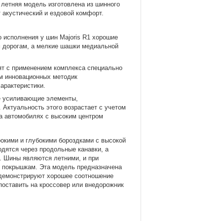
 летняя модель изготовлена из шинного
 акустический и ездовой комфорт.
о исполнения у шин Majoris R1 хорошие
ым дорогам, а мелкие шашки медиальной
дят с применением комплекса специально
ем инновационных методик
арактеристики.
ые усиливающие элементы,
Актуальность этого возрастает с учетом
на автомобилях с высоким центром
окими и глубокими бороздками с высокой
дятся через продольные канавки, а
. Шины являются летними, и при
м покрышкам. Эта модель предназначена
 демонстрируют хорошее соотношение
поставить на кроссовер или внедорожник