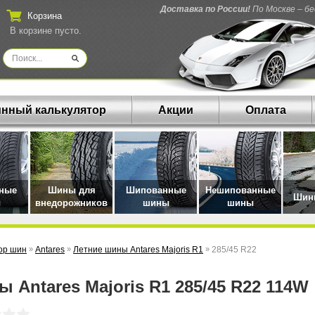
Доставка по России!
По Москве – б
Корзина
В корзине пусто.
нный калькулятор
Акции
Оплата
нные
Шины для
Шипованные
Нешипованные
Шины
ы
внедорожников
шины
шины
ор шин
»
Antares
»
Летние шины Antares Majoris R1
»
285/45 R22
ны Antares Majoris R1 285/45 R22 114W