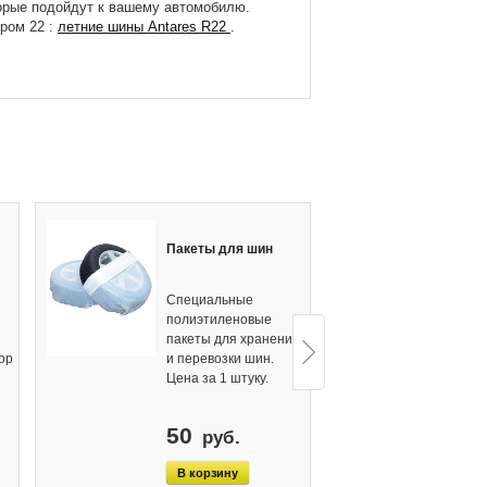
торые подойдут к вашему автомобилю.
ром 22 :
летние шины Antares R22
.
Щетк
Пакеты для шин
скр
Специальные
Удоб
полиэтиленовые
мягк
пакеты для хранения
очис
ор
и перевозки шин.
от с
Цена за 1 штуку.
стек
50
11
руб.