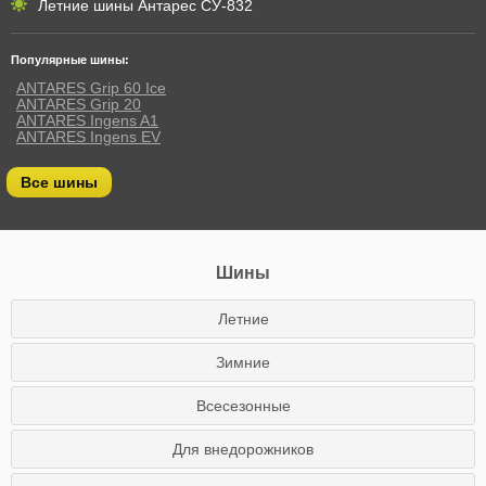
Летние шины Антарес СУ-832
Популярные шины:
ANTARES Grip 60 Ice
ANTARES Grip 20
ANTARES Ingens A1
ANTARES Ingens EV
Все шины
Шины
Летние
Зимние
Всесезонные
Для внедорожников