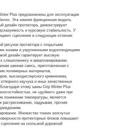
Winter Plus предназначены для эксплуатации
билях. Эта зимняя фрикционная модель
й дизайн протектора, демонстрирует
дсказуемость и курсовую стабильность. У
ициент сцепления и следующие отличия:
й рисунок протектора с открытыми
ми зонами и укрупненными водоотводящими
акой дизайн гарантирует высокую
 к слешпленингу и аквапланированию.
нная шинная смесь, приготовленная с
ем полимерных материалов,
ров, высокодисперсного кремнезема,
 отборного каучука и иных качественных
 Благодаря этому шины Grip Winter Plus
зносостойкостью, не «дубеют» даже при
м понижении температуры, является
к растрескиванию, надрывам, прочим
вреждениям.
ирование. Множество тонких изогнутых
поверхности протекторных блоков повышают
сцепления на скользкой дорожной