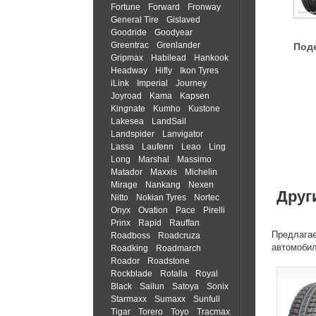
Fortune
Forward
Fronway
General Tire
Gislaved
Goodride
Goodyear
Greentrac
Grenlander
Под
Gripmax
Habilead
Hankook
Headway
Hifly
Ikon Tyres
iLink
Imperial
Journey
Joyroad
Kama
Kapsen
Kingnate
Kumho
Kustone
Lakesea
LandSail
Landspider
Lanvigator
Lassa
Laufenn
Leao
Ling
Long
Marshal
Massimo
Matador
Maxxis
Michelin
Mirage
Nankang
Nexen
Друг
Nitto
Nokian Tyres
Nortec
Onyx
Ovation
Pace
Pirelli
Prinx
Rapid
Rauffan
Предлагае
Roadboss
Roadcruza
автомоби
Roadking
Roadmarch
Roador
Roadstone
Rockblade
Rotalla
Royal
Black
Sailun
Satoya
Sonix
Starmaxx
Sumaxx
Sunfull
Tigar
Torero
Toyo
Tracmax