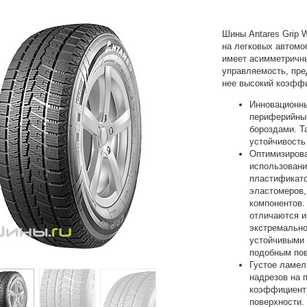
Шины Antares Grip 
на легковых автомо
имеет асимметричны
управляемость, пре
нее высокий коэфф
Инновационны
периферийны
бороздами. Т
устойчивость
Оптимизирова
использовани
пластификато
эластомеров,
компонентов.
отличаются и
экстремально
устойчивыми 
подобным по
Густое ламел
надрезов на 
коэффициент 
поверхности.