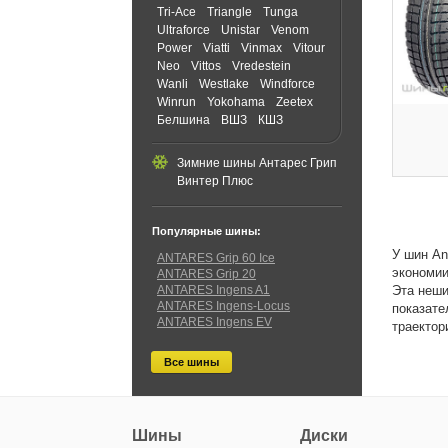
Tri-Ace
Triangle
Tunga
Ultraforce
Unistar
Venom
Power
Viatti
Vinmax
Vitour
Neo
Vittos
Vredestein
Wanli
Westlake
Windforce
Winrun
Yokohama
Zeetex
Белшина
ВШЗ
КШЗ
Зимние шины Антарес Грип
Винтер Плюс
Популярные шины:
У шин An
ANTARES Grip 60 Ice
экономии
ANTARES Grip 20
ANTARES Ingens A1
Эта неши
ANTARES Ingens-Locus
показате
ANTARES Ingens EV
траектор
Все шины
Шины
Диски