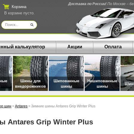
Доставка по России!
По Москве – б
Корзина
В корзине пусто.
нный калькулятор
Акции
Оплата
нные
Шины для
Шипованные
Нешипованные
Шины
ы
внедорожников
шины
шины
ор шин
»
Antares
»
Зимние шины Antares Grip Winter Plus
ны Antares Grip Winter Plus