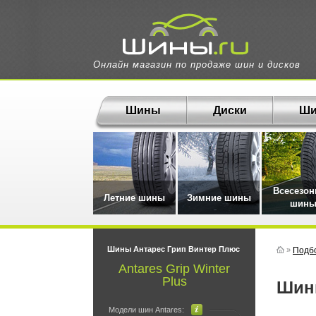
Онлайн магазин по продаже шин и дисков
Шины
Диски
Ши
Всесезо
Летние шины
Зимние шины
шин
Шины Антарес Грип Винтер Плюс
»
Подб
Antares Grip Winter
Plus
Ши
Модели шин Antares: