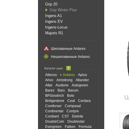
Grip 20
Grip Winter Plus
Ingens A1
Ingens EV
Ingens-Locus
Majoris R1
Шипованные Antares
Нешипованные Antares
Каталог шин:
Altenzo
Antares
Aplus
Arivo
Armstrong
Atlander
Attar
Austone
Autogreen
Barez
Bars
Barum
BFGoodrich
Boto
Bridgestone
Ceat
Centara
Comforser
Compasal
Continental
Contyre
Cordiant
CST
Delinte
DoubleCoin
Doublestar
Evergreen
Falken
Formula