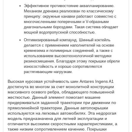
Эффективное противостояние аквапланированию.
Механизм дренажа реализован по классическому
принципу: окружные канавки работают совместно с
многочисленными поперечными и V-образными
диагональными бороздами. Такая система обладает
мощной водопропускной способностью.
Оптимизированный компаунд. Шинный коктейль
делается с применением наполнителей на основе
кремнезема и полимерных соединений, а также с
использованием высокотехнологичной методики
резиносмешения. Благодаря этому покрышки обрели
износостойкость и хорошо сопротивляются
растягивающим нагрузкам.
Высокая курсовая устойчивость шин Antares Ingens A1
достигнута во многом за счет монолитной конструкции
массивного осевого ребра, обладающего повышенной
жесткостью. Данный элемент помогает машине
придерживаться заданной траектории при движении по
прямолинейной траектории. Данные автопокрышки
используются на легковых автомобилях. Эта недорогая
модель предназначена для летней эксплуатации и
отличается высокими скоростными характеристиками, а
также низким сопротивлением качению. Покрышки