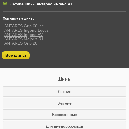
Летние шины Антарес Ингенс А1
Популярные шины:
ANTARES Grip 60 Ice
ANTARES Ingens-Locus
ANTARES Ingens EV
ANTARES Majoris R1
ANTARES Grip 20
Все шины
Шины
Летние
Зимние
Всесезонные
Для внедорожников