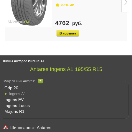
летние
4762
руб.
Шины Антарес Ингенс А1
Antares Ingens A1 195/55 R15
Модели шин Antares:
Grip 20
Ingens A1
Ingens EV
Ingens-Locus
Majoris R1
Шипованные Antares