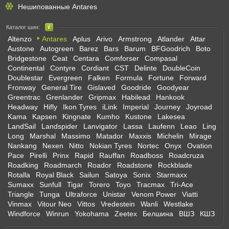
Нешипованные Antares
Каталог шин:
Altenzo
Antares
Aplus
Arivo
Armstrong
Atlander
Attar
Austone
Autogreen
Barez
Bars
Barum
BFGoodrich
Boto
Bridgestone
Ceat
Centara
Comforser
Compasal
Continental
Contyre
Cordiant
CST
Delinte
DoubleCoin
Doublestar
Evergreen
Falken
Formula
Fortune
Forward
Fronway
General Tire
Gislaved
Goodride
Goodyear
Greentrac
Grenlander
Gripmax
Habilead
Hankook
Headway
Hifly
Ikon Tyres
iLink
Imperial
Journey
Joyroad
Kama
Kapsen
Kingnate
Kumho
Kustone
Lakesea
LandSail
Landspider
Lanvigator
Lassa
Laufenn
Leao
Ling
Long
Marshal
Massimo
Matador
Maxxis
Michelin
Mirage
Nankang
Nexen
Nitto
Nokian Tyres
Nortec
Onyx
Ovation
Pace
Pirelli
Prinx
Rapid
Rauffan
Roadboss
Roadcruza
Roadking
Roadmarch
Roador
Roadstone
Rockblade
Rotalla
Royal Black
Sailun
Satoya
Sonix
Starmaxx
Sumaxx
Sunfull
Tigar
Torero
Toyo
Tracmax
Tri-Ace
Triangle
Tunga
Ultraforce
Unistar
Venom Power
Viatti
Vinmax
Vitour Neo
Vittos
Vredestein
Wanli
Westlake
Windforce
Winrun
Yokohama
Zeetex
Белшина
ВШЗ
КШЗ